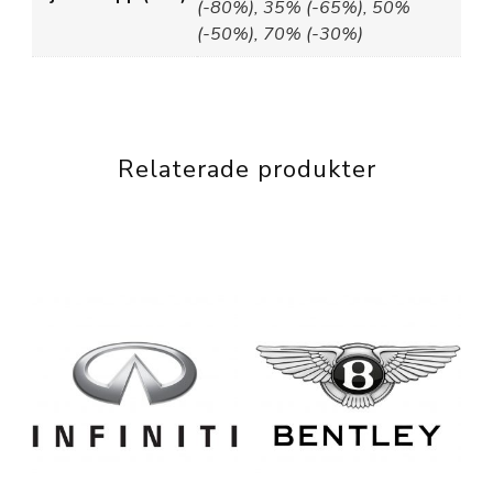
(-80%), 35% (-65%), 50%
(-50%), 70% (-30%)
Relaterade produkter