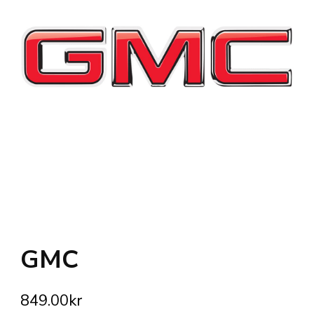
GMC
849.00
kr