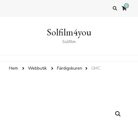
0
Solfilm4you
Solfilm
Hem
Webbutik
Färdigskuren
GMC