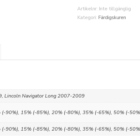
Artikelnr:
Inte tillgänglig
Kategori:
Färdigskuren
9, Lincoln Navigator Long 2007-2009
 (-90%), 15% (-85%), 20% (-80%), 35% (-65%), 50% (-50%
 (-90%), 15% (-85%), 20% (-80%), 35% (-65%), 50% (-50%