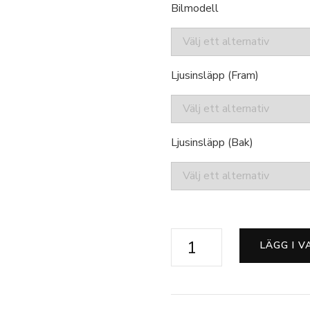
Bilmodell
Ljusinsläpp (Fram)
Ljusinsläpp (Bak)
Lincoln
LÄGG I 
mängd