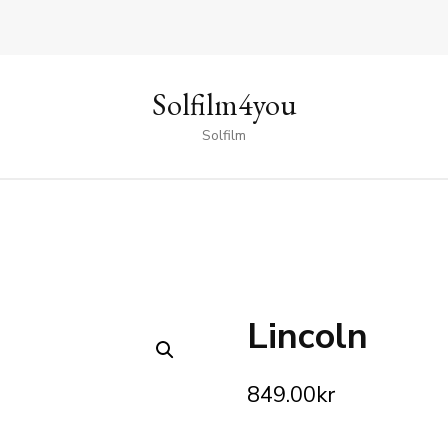
Solfilm4you
Solfilm
Lincoln
🔍
849.00
kr